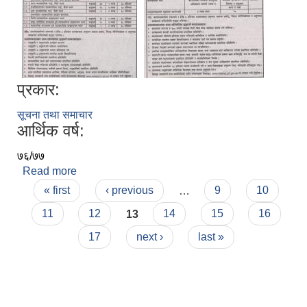
प्रकार:
सूचना तथा समाचार
आर्थिक वर्ष:
७६/७७
Read more
about भेटनरी अस्पताल तथा पशु सेवा विज्ञ केन्द्र, पर्सा को
Pages
सुचना
« first
‹ previous
…
9
10
11
12
13
14
15
16
17
next ›
last »