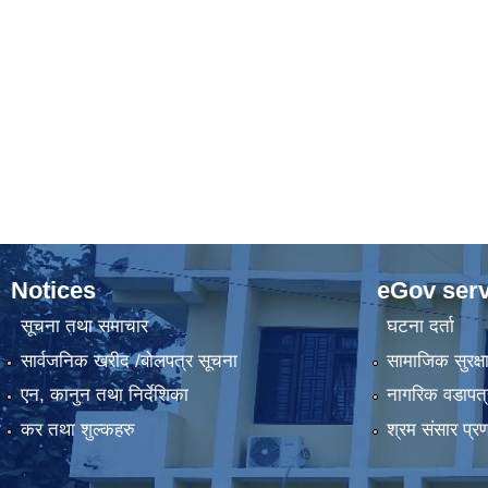
Notices
eGov serv
सूचना तथा समाचार
घटना दर्ता
सार्वजनिक खरीद /बोलपत्र सूचना
सामाजिक सुरक्ष
एन, कानुन तथा निर्देशिका
नागरिक वडापत्
कर तथा शुल्कहरु
श्रम संसार प्र