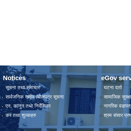
Notices
eGov serv
सूचना तथा समाचार
घटना दर्ता
सार्वजनिक खरीद /बोलपत्र सूचना
सामाजिक सुरक्ष
एन, कानुन तथा निर्देशिका
नागरिक वडापत्
कर तथा शुल्कहरु
श्रम संसार प्र