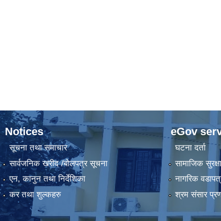
Notices
eGov serv
सूचना तथा समाचार
घटना दर्ता
सार्वजनिक खरीद /बोलपत्र सूचना
सामाजिक सुरक्ष
एन, कानुन तथा निर्देशिका
नागरिक वडापत्
कर तथा शुल्कहरु
श्रम संसार प्र