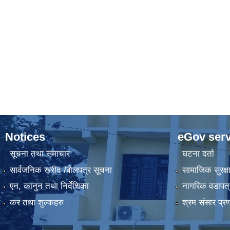
Notices
eGov serv
सूचना तथा समाचार
घटना दर्ता
सार्वजनिक खरीद /बोलपत्र सूचना
सामाजिक सुरक्ष
एन, कानुन तथा निर्देशिका
नागरिक वडापत्
कर तथा शुल्कहरु
श्रम संसार प्र