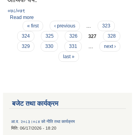
०७८/०७९
Read more
about निर्वाचन अधिकृतको कार्यालयबाट सखुवा प्रसौनी
Pages
गाउँपालिका अन्तर्गत रहेका मतदान केनद्रको सूची प्रकाशन
« first
‹ previous
…
323
सम्बन्धमा ।
324
325
326
327
328
329
330
331
…
next ›
last »
बजेट तथा कार्यक्रम
आ.व. २०८३।०८४ को नीति तथा कार्यक्रम
मिति:
06/17/2026 - 18:20